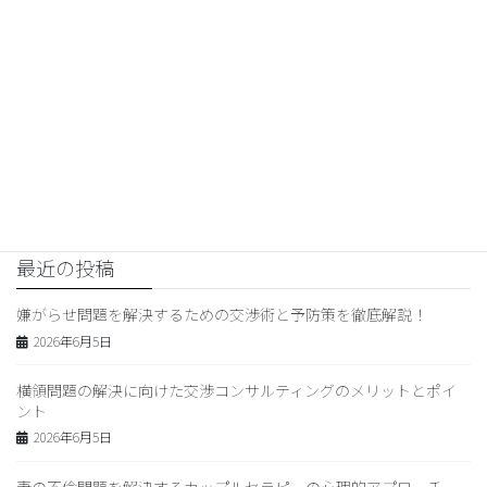
“近隣トラブル解決のプロが明か
す！交渉のコツと専門家活用法”
2026年6月2日
交渉コンサルティング
次の記事
交渉コンサルティングと損害賠償
の成功術
2026年6月4日
最近の投稿
嫌がらせ問題を解決するための交渉術と予防策を徹底解説！
2026年6月5日
横領問題の解決に向けた交渉コンサルティングのメリットとポイ
ント
2026年6月5日
妻の不倫問題を解決するカップルセラピーの心理的アプローチ