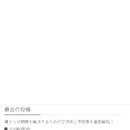
トを受けることも大切です。 学校や専門家 […]
2026年2月27日
交渉コンサルティング
横領の定義から解決法まで！横領事件の全て
を解説
横領とは？横領の定義と罰則について 横領とは、組織や個人の財
産を不正に横取りする行為のことを指します。 横領は、信用を裏
切る行為であり、厳しく罰せられる犯罪です。 日本の刑法では、
横領罪が定められており、横領が発覚した場 […]
1
2
…
23
»
最近の投稿
嫌がらせ問題を解決するための交渉術と予防策を徹底解説！
2026年6月5日