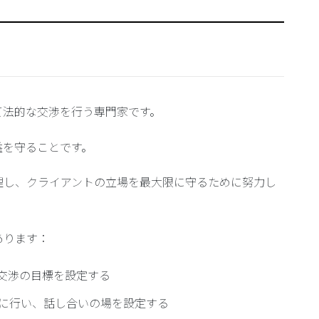
？
て法的な交渉を行う専門家です。
益を守ることです。
理し、クライアントの立場を最大限に守るために努力し
あります：
交渉の目標を設定する
に行い、話し合いの場を設定する