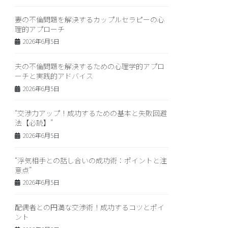
妻の不倫問題を解決するカップルセラピーの心
理的アプローチ
2026年6月5日
夫の不倫問題を解決するための心理学的アプロ
ーチと実践的アドバイス
2026年6月5日
“交渉力アップ！成功するための基本と失敗回避
法【必読】”
2026年6月5日
“浮気相手との話し合いの成功術：ポイントと注
意点”
2026年6月5日
配偶者との円満な交渉術！成功するコツとポイ
ント