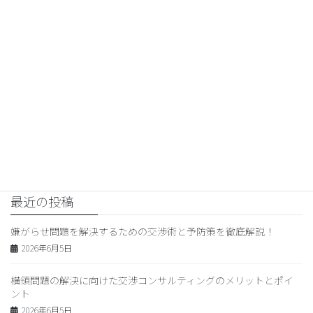
交渉コンサルティング
前の記事
“嫌がらせに巻き込まれた時の心
理と交渉術 – 解決への道を探る”
2026年5月25日
交渉コンサルティング
次の記事
横領問題の解決術と損害賠償交
渉のコツ
2026年5月26日
最近の投稿
嫌がらせ問題を解決するための交渉術と予防策を徹底解説！
2026年6月5日
横領問題の解決に向けた交渉コンサルティングのメリットとポイ
ント
2026年6月5日