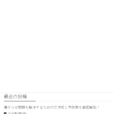
交渉コンサルティング
前の記事
子供の嫌がらせ対応術：学校と
の連携が重要な理由とは？
2026年5月15日
交渉コンサルティング
次の記事
金銭問題を解決するための交渉
コンサルティングのスキルとメリ
ット
2026年5月17日
最近の投稿
嫌がらせ問題を解決するための交渉術と予防策を徹底解説！
2026年6月5日