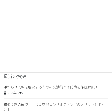
交渉コンサルティング
前の記事
“嫌がらせの心理と法的対応法！
被害者必見のポイント”
2026年5月11日
妻の浮気
次の記事
妻の浮気から信頼関係を取り戻
す方法
2026年5月12日
最近の投稿
嫌がらせ問題を解決するための交渉術と予防策を徹底解説！
2026年6月5日
横領問題の解決に向けた交渉コンサルティングのメリットとポイ
ント