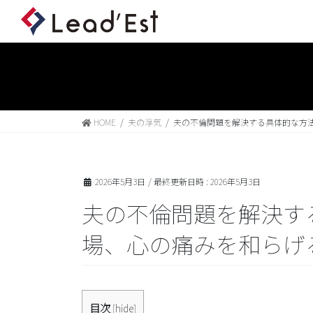
HOME
夫の浮気
夫の不倫問題を解決する具体的な方
2026年5月3日
/ 最終更新日時 :
2026年5月3日
夫の不倫問題を解決す
場、心の痛みを和らげ
目次
[
hide
]