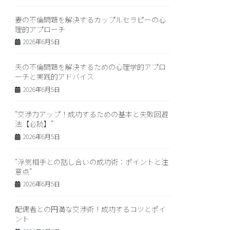
妻の不倫問題を解決するカップルセラピーの心
理的アプローチ
2026年6月5日
夫の不倫問題を解決するための心理学的アプロ
ーチと実践的アドバイス
2026年6月5日
“交渉力アップ！成功するための基本と失敗回避
法【必読】”
2026年6月5日
“浮気相手との話し合いの成功術：ポイントと注
意点”
2026年6月5日
配偶者との円満な交渉術！成功するコツとポイ
ント