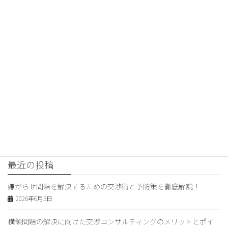
交渉コンサルティング
前の記事
ストーカー被害から身を守る！
嫌がらせ対処法＆セルフディフェ
ンス術
2026年4月23日
交渉コンサルティング
次の記事
交渉コンサルティングの成功事例
と料金相場！交渉力を高めるポ
イントも
2026年4月25日
最近の投稿
嫌がらせ問題を解決するための交渉術と予防策を徹底解説！
2026年6月5日
横領問題の解決に向けた交渉コンサルティングのメリットとポイ