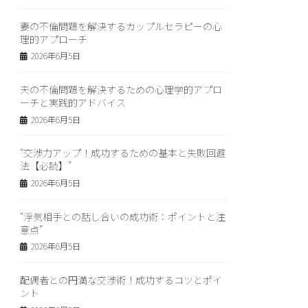
妻の不倫問題を解決するカップルセラピーの心
理的アプローチ
2026年6月5日
夫の不倫問題を解決するための心理学的アプロ
ーチと実践的アドバイス
2026年6月5日
“交渉力アップ！成功するための基本と失敗回避
法【必読】”
2026年6月5日
“浮気相手との話し合いの成功術：ポイントと注
意点”
2026年6月5日
配偶者との円満な交渉術！成功するコツとポイ
ント