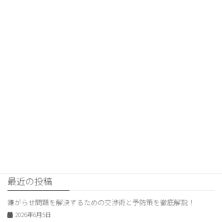
交渉コンサルティング
前の記事
嫌がらせ問題の解決術と心のケ
ア法：具体的な対処方法を紹
介！
2026年2月22日
交渉コンサルティング
次の記事
嫌がらせ被害者必見！問題解決
の交渉ポイントと対処法
2026年2月23日
最近の投稿
嫌がらせ問題を解決するための交渉術と予防策を徹底解説！
2026年6月5日