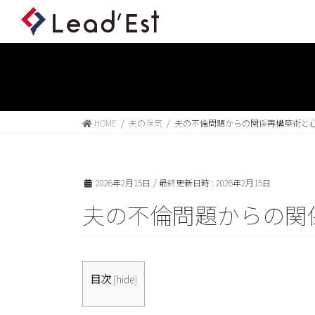
HOME
夫の浮気
夫の不倫問題からの関係再構築術と
2026年2月15日
/ 最終更新日時 :
2026年2月15日
夫の不倫問題からの関
目次
[
hide
]