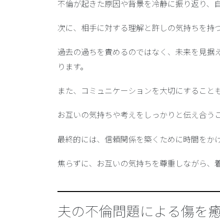
不倫が起きた原因や背景を冷静に振り返り、
次に、
相手に対する理解と許しの気持ち
を持
過去の過ちを責めるのではなく、
未来を見据
ります。
また、
コミュニケーションを大切にする
こと
お互いの気持ちや考えをしっかりと伝え合う
最終的には、
信頼関係を築くために時間をか
焦らずに、お互いの気持ちを尊重しながら、
夫の不倫問題による傷を