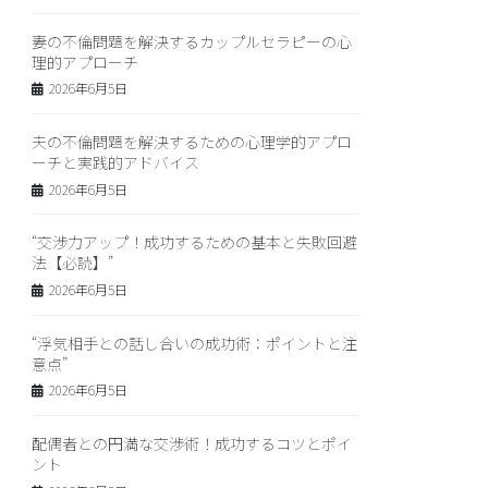
妻の不倫問題を解決するカップルセラピーの心
理的アプローチ
2026年6月5日
夫の不倫問題を解決するための心理学的アプロ
ーチと実践的アドバイス
2026年6月5日
“交渉力アップ！成功するための基本と失敗回避
法【必読】”
2026年6月5日
“浮気相手との話し合いの成功術：ポイントと注
意点”
2026年6月5日
配偶者との円満な交渉術！成功するコツとポイ
ント