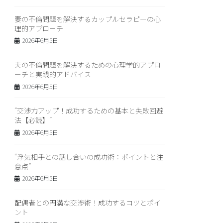
妻の不倫問題を解決するカップルセラピーの心
理的アプローチ
2026年6月5日
夫の不倫問題を解決するための心理学的アプロ
ーチと実践的アドバイス
2026年6月5日
“交渉力アップ！成功するための基本と失敗回避
法【必読】”
2026年6月5日
“浮気相手との話し合いの成功術：ポイントと注
意点”
2026年6月5日
配偶者との円満な交渉術！成功するコツとポイ
ント