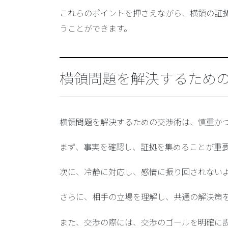
これらのポイントを押さえながら、横領の証
うことができます。
横領問題を解決するため
横領問題を解決するための交渉術は、慎重か
まず、
事実を確認
し、
証拠を集める
ことが重
次に、
冷静に対応
し、
感情に振り回されない
さらに、
相手の立場を理解
し、
共通の解決策
また、交渉の際には、
交渉のゴールを明確に