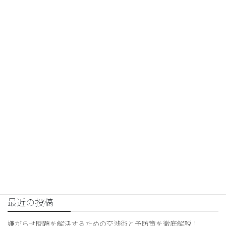
夫の浮気
前の記事
夫の不倫問題から立ち直るため
の心のケア方法とは？効果的な
対処法も紹介！
2026年1月27日
交渉コンサルティング
次の記事
交渉力×コミュニケーション
術！効果的な交渉コンサルティン
グのポイント
2026年1月28日
最近の投稿
嫌がらせ問題を解決するための交渉術と予防策を徹底解説！