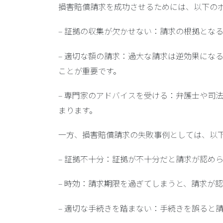
損害賠償請求を成功させるためには、以下の
–
証拠の収集が欠かせない
：請求の根拠とな
–
適切な額の請求
：過大な請求は逆効果にな
ことが重要です。
–
専門家のアドバイスを受ける
：弁護士や司
まります。
一方、損害賠償請求の失敗事例としては、以
–
証拠不十分
：証拠が不十分だと請求が認めら
–
時効
：請求期限を過ぎてしまうと、請求が認
–
適切な手続きを踏まない
：手続きを誤ると