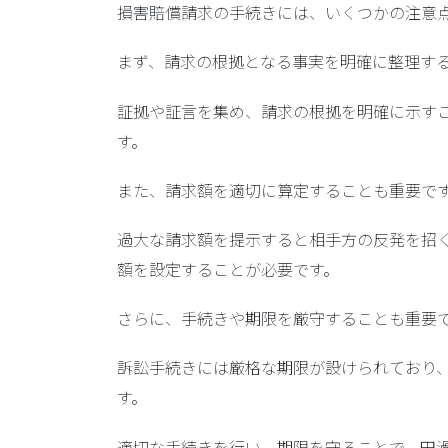
損害賠償請求の手続きには、いくつかの注意
まず、
請求の根拠となる事実を明確に整理
す
証拠や証言を集め、請求の根拠を明確に示す
す。
また、
請求額を適切に算定
することも重要で
過大な請求額を提示すると相手方の反発を招
額を設定することが必要です。
さらに、
手続きや期限を厳守
することも重要
訴訟手続きには厳格な期限が設けられており
す。
適切な手続きを行い、期限を守ることで、円