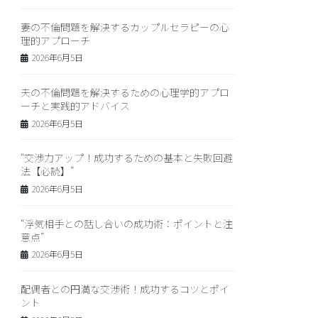
妻の不倫問題を解決するカップルセラピーの心
理的アプローチ
2026年6月5日
夫の不倫問題を解決するための心理学的アプロ
ーチと実践的アドバイス
2026年6月5日
“交渉力アップ！成功するための基本と失敗回避
法【必読】”
2026年6月5日
“浮気相手との話し合いの成功術：ポイントと注
意点”
2026年6月5日
配偶者との円満な交渉術！成功するコツとポイ
ント