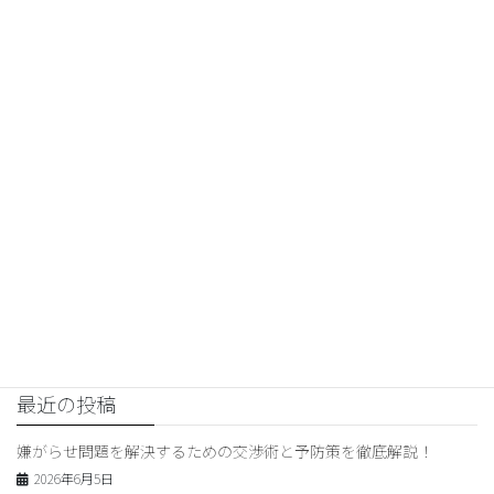
交渉コンサルティング
前の記事
“嫌がらせ被害の解決法と交渉テ
クニック！被害者必見のアドバ
イス”
2025年12月13日
交渉コンサルティング
次の記事
弁護士に依頼するメリットと交
渉コンサルティングのポイント
2025年12月15日
最近の投稿
嫌がらせ問題を解決するための交渉術と予防策を徹底解説！
2026年6月5日