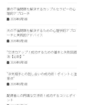
妻の不倫問題を解決するカップルセラピーの心
理的アプローチ
2026年6月5日
夫の不倫問題を解決するための心理学的アプロ
ーチと実践的アドバイス
2026年6月5日
“交渉力アップ！成功するための基本と失敗回避
法【必読】”
2026年6月5日
“浮気相手との話し合いの成功術：ポイントと注
意点”
2026年6月5日
配偶者との円満な交渉術！成功するコツとポイ
ント