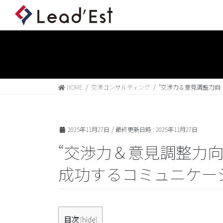
HOME
交渉コンサルティング
“交渉力＆意見調整力向
2025年11月27日
/ 最終更新日時 :
2025年11月27日
“交渉力＆意見調整力
成功するコミュニケー
目次
[
hide
]