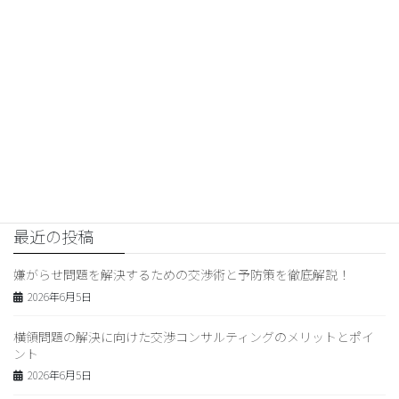
る方法とは？必見の具体的対処
法を解説！
2025年11月8日
夫の浮気
次の記事
夫の不倫問題を解決！夫婦関係
修復の秘訣を心理学的視点から
解説
2025年11月9日
最近の投稿
嫌がらせ問題を解決するための交渉術と予防策を徹底解説！
2026年6月5日
横領問題の解決に向けた交渉コンサルティングのメリットとポイ
ント
2026年6月5日