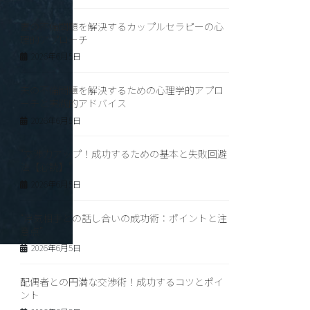
妻の不倫問題を解決するカップルセラピーの心
理的アプローチ
2026年6月5日
夫の不倫問題を解決するための心理学的アプロ
ーチと実践的アドバイス
2026年6月5日
“交渉力アップ！成功するための基本と失敗回避
法【必読】”
2026年6月5日
“浮気相手との話し合いの成功術：ポイントと注
意点”
2026年6月5日
配偶者との円満な交渉術！成功するコツとポイ
ント