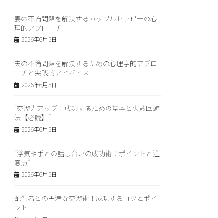
妻の不倫問題を解決するカップルセラピーの心
理的アプローチ
2026年6月5日
夫の不倫問題を解決するための心理学的アプロ
ーチと実践的アドバイス
2026年6月5日
“交渉力アップ！成功するための基本と失敗回避
法【必読】”
2026年6月5日
“浮気相手との話し合いの成功術：ポイントと注
意点”
2026年6月5日
配偶者との円満な交渉術！成功するコツとポイ
ント