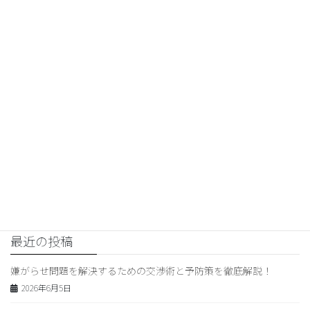
的に問題を見極めることがポイントです。 […]
2025年12月30日
交渉コンサルティング
横領問題解決の交渉術とメリット
横領問題解決のための交渉の基本とは？ 横領問題解決のための交
渉の基本は、まず相手方とのコミュニケーションを大切にするこ
とです。 相手方の立場や意図を理解し、共通の解決策を見つける
ためには、お互いの意見を尊重する姿勢が必要 […]
1
2
…
25
»
最近の投稿
嫌がらせ問題を解決するための交渉術と予防策を徹底解説！
2026年6月5日