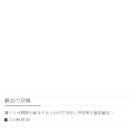
交渉コンサルティング
前の記事
夫婦問題の交渉術：実践的な解
決法とコツ
2026年5月10日
交渉コンサルティング
次の記事
不倫相手との問題解決！成功す
る交渉術と心理学的アプローチ
2026年5月11日
最近の投稿
嫌がらせ問題を解決するための交渉術と予防策を徹底解説！
2026年6月5日