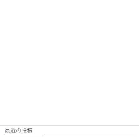
交渉コンサルティング
前の記事
嫌がらせ問題の解決方法と交渉
テクニックを徹底解説！
2024年2月27日
交渉コンサルティング
次の記事
話し合い 誓約書のサンプルと注
意点｜効果的な活用方法と事例
2024年2月27日
最近の投稿