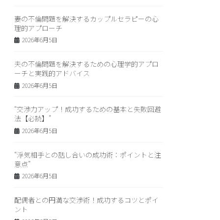
妻の不倫問題を解決するカップルセラピーの心
理的アプローチ
2026年6月5日
夫の不倫問題を解決するための心理学的アプロ
ーチと実践的アドバイス
2026年6月5日
“交渉力アップ！成功するための基本と失敗回避
法【必読】”
2026年6月5日
“浮気相手との話し合いの成功術：ポイントと注
意点”
2026年6月5日
配偶者との円満な交渉術！成功するコツとポイ
ント