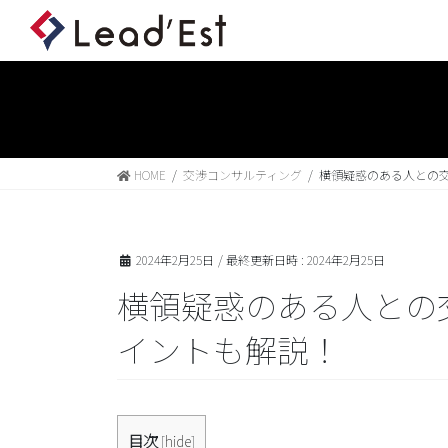
HOME
交渉コンサルティング
横領疑惑のある人との
2024年2月25日
/ 最終更新日時 :
2024年2月25日
横領疑惑のある人との
イントも解説！
目次
[
hide
]