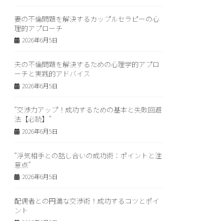
妻の不倫問題を解決するカップルセラピーの心
理的アプローチ
2026年6月5日
夫の不倫問題を解決するための心理学的アプロ
ーチと実践的アドバイス
2026年6月5日
“交渉力アップ！成功するための基本と失敗回避
法【必読】”
2026年6月5日
“浮気相手との話し合いの成功術：ポイントと注
意点”
2026年6月5日
配偶者との円満な交渉術！成功するコツとポイ
ント