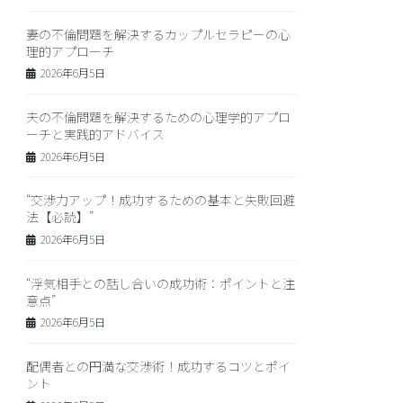
妻の不倫問題を解決するカップルセラピーの心
理的アプローチ
2026年6月5日
夫の不倫問題を解決するための心理学的アプロ
ーチと実践的アドバイス
2026年6月5日
“交渉力アップ！成功するための基本と失敗回避
法【必読】”
2026年6月5日
“浮気相手との話し合いの成功術：ポイントと注
意点”
2026年6月5日
配偶者との円満な交渉術！成功するコツとポイ
ント