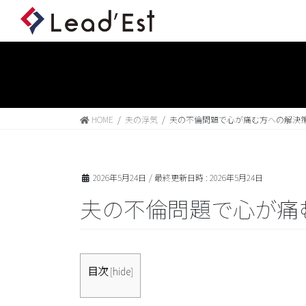
HOME
夫の浮気
夫の不倫問題で心が痛む方への解決
2026年5月24日
/ 最終更新日時 :
2026年5月24日
夫の不倫問題で心が痛
目次
[
hide
]