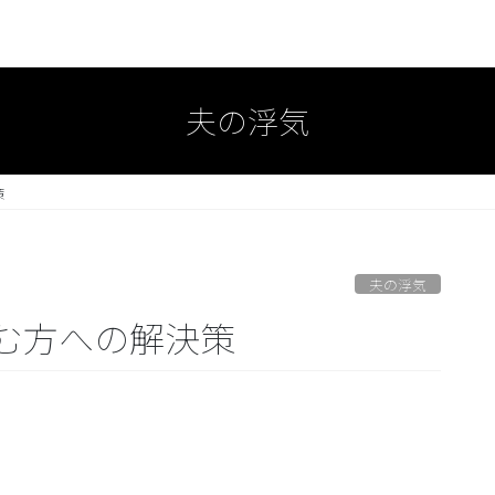
夫の浮気
策
夫の浮気
む方への解決策