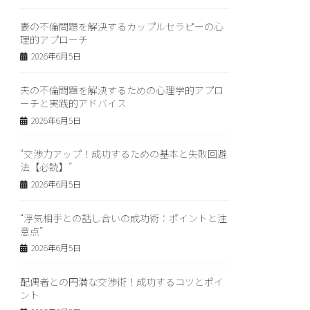
妻の不倫問題を解決するカップルセラピーの心
理的アプローチ
2026年6月5日
夫の不倫問題を解決するための心理学的アプロ
ーチと実践的アドバイス
2026年6月5日
“交渉力アップ！成功するための基本と失敗回避
法【必読】”
2026年6月5日
“浮気相手との話し合いの成功術：ポイントと注
意点”
2026年6月5日
配偶者との円満な交渉術！成功するコツとポイ
ント