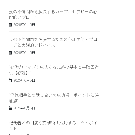
妻の不倫問題を解決するカップルセラピーの心
理的アプローチ
2026年6月5日
夫の不倫問題を解決するための心理学的アプロ
ーチと実践的アドバイス
2026年6月5日
“交渉力アップ！成功するための基本と失敗回避
法【必読】”
2026年6月5日
“浮気相手との話し合いの成功術：ポイントと注
意点”
2026年6月5日
配偶者との円満な交渉術！成功するコツとポイ
ント