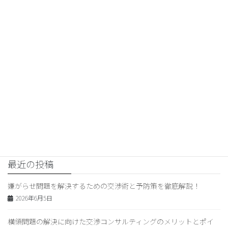
交渉コンサルティング
前の記事
嫌がらせ問題の解決方法と効果
的な通報手順
2026年2月21日
妻の浮気
次の記事
妻の不倫問題を解決するための
効果的なコミュニケーション術
と心のケア方法
2026年2月22日
最近の投稿
嫌がらせ問題を解決するための交渉術と予防策を徹底解説！
2026年6月5日
横領問題の解決に向けた交渉コンサルティングのメリットとポイ