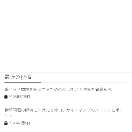
“嫌がらせに巻き込まれた時の交
渉テクニックと心のケア方法”
2024年3月4日
交渉コンサルティング
次の記事
夫婦問題を解決するための専門
家相談のメリットとコミュニケ
ーション術
2024年3月6日
最近の投稿
嫌がらせ問題を解決するための交渉術と予防策を徹底解説！
2026年6月5日
横領問題の解決に向けた交渉コンサルティングのメリットとポイ
ント
2026年6月5日