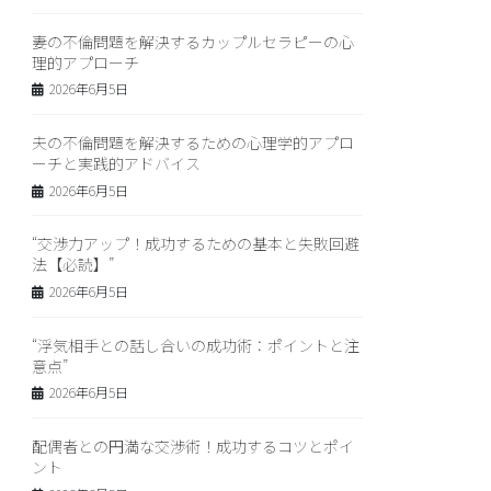
妻の不倫問題を解決するカップルセラピーの心
理的アプローチ
2026年6月5日
夫の不倫問題を解決するための心理学的アプロ
ーチと実践的アドバイス
2026年6月5日
“交渉力アップ！成功するための基本と失敗回避
法【必読】”
2026年6月5日
“浮気相手との話し合いの成功術：ポイントと注
意点”
2026年6月5日
配偶者との円満な交渉術！成功するコツとポイ
ント