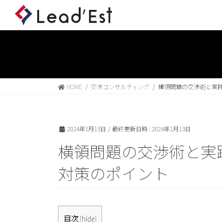
HOME
交渉コンサルティング
横領問題の交渉術と実
2024年1月13日
/ 最終更新日時 :
2024年1月13日
横領問題の交渉術と実
対策のポイント
目次
[
hide
]