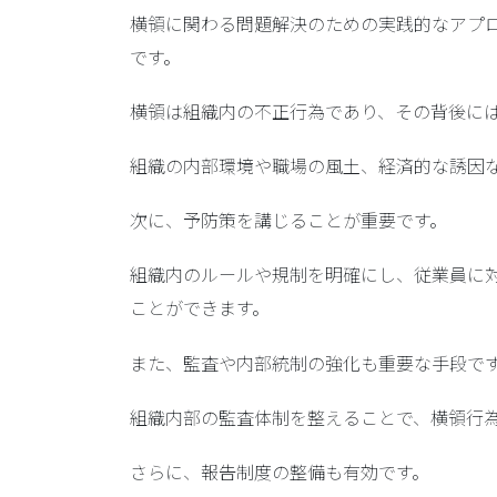
横領に関わる問題解決のための実践的なアプ
です。
横領は組織内の不正行為であり、その背後に
組織の内部環境や職場の風土、経済的な誘因
次に、
予防策を講じることが重要
です。
組織内のルールや規制を明確にし、従業員に
ことができます。
また、
監査や内部統制の強化
も重要な手段で
組織内部の監査体制を整えることで、横領行
さらに、
報告制度の整備
も有効です。