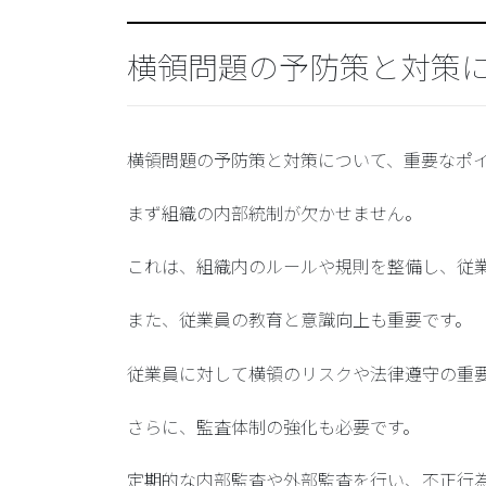
横領問題の予防策と対策
横領問題の予防策と対策について、重要なポ
まず
組織の内部統制
が欠かせません。
これは、組織内のルールや規則を整備し、従
また、
従業員の教育と意識向上
も重要です。
従業員に対して横領のリスクや法律遵守の重
さらに、
監査体制の強化
も必要です。
定期的な内部監査や外部監査を行い、不正行