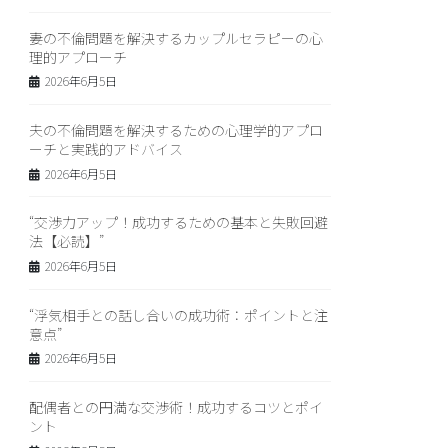
妻の不倫問題を解決するカップルセラピーの心
理的アプローチ
2026年6月5日
夫の不倫問題を解決するための心理学的アプロ
ーチと実践的アドバイス
2026年6月5日
“交渉力アップ！成功するための基本と失敗回避
法【必読】”
2026年6月5日
“浮気相手との話し合いの成功術：ポイントと注
意点”
2026年6月5日
配偶者との円満な交渉術！成功するコツとポイ
ント