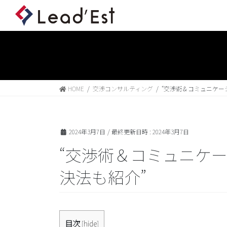
HOME
交渉コンサルティング
“交渉術＆コミュニケー
2024年3月7日
/ 最終更新日時 :
2024年3月7日
“交渉術＆コミュニケ
決法も紹介”
目次
[
hide
]