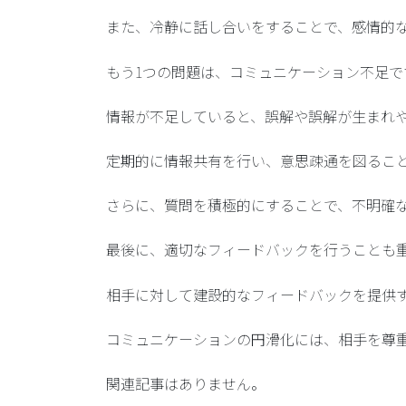
また、
冷静に話し合いをする
ことで、感情的
もう1つの問題は、コミュニケーション不足で
情報が不足していると、誤解や誤解が生まれ
定期的に情報共有を行い、意思疎通を図る
こ
さらに、
質問を積極的にする
ことで、不明確
最後に、
適切なフィードバックを行う
ことも
相手に対して建設的なフィードバックを提供
コミュニケーションの円滑化には、相手を尊
関連記事はありません。