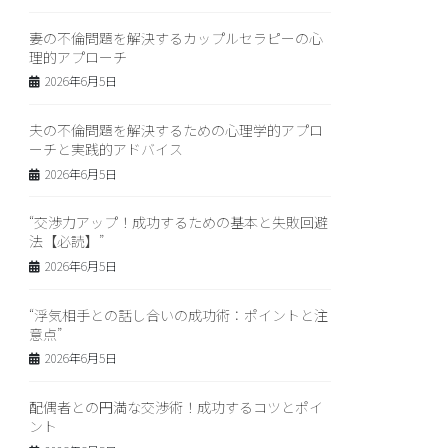
妻の不倫問題を解決するカップルセラピーの心
理的アプローチ
2026年6月5日
夫の不倫問題を解決するための心理学的アプロ
ーチと実践的アドバイス
2026年6月5日
“交渉力アップ！成功するための基本と失敗回避
法【必読】”
2026年6月5日
“浮気相手との話し合いの成功術：ポイントと注
意点”
2026年6月5日
配偶者との円満な交渉術！成功するコツとポイ
ント