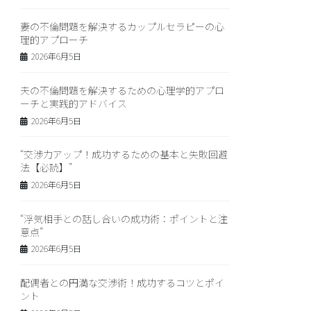
妻の不倫問題を解決するカップルセラピーの心
理的アプローチ
2026年6月5日
夫の不倫問題を解決するための心理学的アプロ
ーチと実践的アドバイス
2026年6月5日
“交渉力アップ！成功するための基本と失敗回避
法【必読】”
2026年6月5日
“浮気相手との話し合いの成功術：ポイントと注
意点”
2026年6月5日
配偶者との円満な交渉術！成功するコツとポイ
ント