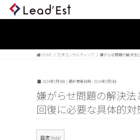
HOME
交渉コンサルティング
嫌がらせ問題の解決法
2024年2月9日
/ 最終更新日時 :
2024年2月9日
嫌がらせ問題の解決法
回復に必要な具体的対
目次
[
hide
]