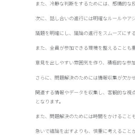
また、
冷静な判断
をするためには、感情的な
次に、話し合いの進行には
明確なルールやア
議題を明確にし、議論の進行をスムーズにす
また、
全員が参加できる環境
を整えることも
意見を出しやすい雰囲気を作り、積極的な参
さらに、問題解決のためには
情報収集
が欠か
関連する情報やデータを収集し、客観的な視
となります。
また、問題解決のためには時間をかけること
急いで結論を出すよりも、慎重に考えること