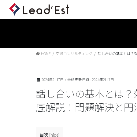
HOME
交渉コンサルティング
話し合いの基本とは？
2024年2月7日
/ 最終更新日時 :
2024年2月7日
話し合いの基本とは？
底解説！問題解決と円
目次
[
hide
]