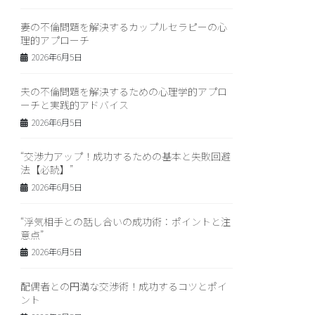
妻の不倫問題を解決するカップルセラピーの心
理的アプローチ
2026年6月5日
夫の不倫問題を解決するための心理学的アプロ
ーチと実践的アドバイス
2026年6月5日
“交渉力アップ！成功するための基本と失敗回避
法【必読】”
2026年6月5日
“浮気相手との話し合いの成功術：ポイントと注
意点”
2026年6月5日
配偶者との円満な交渉術！成功するコツとポイ
ント