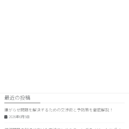
克服する方法とは？」 このタイ
トルは、検索ユーザーが興味を
持ちクリックする可能性が高い
と考えられます。また、32文字以
内で収まっているため、Google
検索で評価されやすいです。
2024年2月2日
交渉コンサルティング
次の記事
交渉コンサルティングの成功事例
と学び｜効果的な手法・スキ
ル・トラブル対処法のプロセス
2024年2月4日
最近の投稿
嫌がらせ問題を解決するための交渉術と予防策を徹底解説！
2026年6月5日