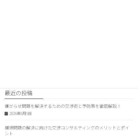
交渉コンサルティング
前の記事
話し合い 裁判の基本と勝訴のポ
イントを解説！
2026年5月7日
夫の浮気
次の記事
夫の不倫問題からの復縁成功
法！孤独と苦しみを乗り越える
方法
2026年5月7日
最近の投稿
嫌がらせ問題を解決するための交渉術と予防策を徹底解説！
2026年6月5日
横領問題の解決に向けた交渉コンサルティングのメリットとポイ
ント