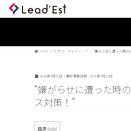
HOME
交渉コンサルティング
“嫌がらせに遭った時の
2026年4月25日
/ 最終更新日時 :
2026年4月25日
“嫌がらせに遭った時
ス対策！”
目次
[
hide
]