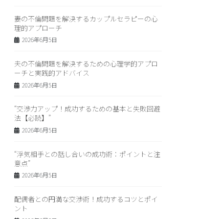
妻の不倫問題を解決するカップルセラピーの心
理的アプローチ
2026年6月5日
夫の不倫問題を解決するための心理学的アプロ
ーチと実践的アドバイス
2026年6月5日
“交渉力アップ！成功するための基本と失敗回避
法【必読】”
2026年6月5日
“浮気相手との話し合いの成功術：ポイントと注
意点”
2026年6月5日
配偶者との円満な交渉術！成功するコツとポイ
ント