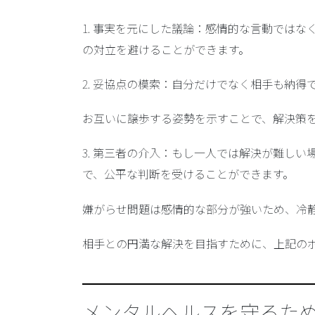
1.
事実を元にした議論
：感情的な言動ではな
の対立を避けることができます。
2.
妥協点の模索
：自分だけでなく相手も納得
お互いに譲歩する姿勢を示すことで、解決策
3.
第三者の介入
：もし一人では解決が難しい
で、公平な判断を受けることができます。
嫌がらせ問題は感情的な部分が強いため、冷
相手との円満な解決を目指すために、上記の
メンタルヘルスを守るた