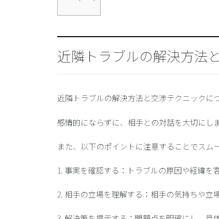
近隣トラブルの解決方法
近隣トラブルの解決方法と交渉テクニックに
感情的にならずに、相手との対話を大切にし
また、以下のポイントに注意することでスム
1.
事実を確認する
：トラブルの原因や経緯を
2.
相手の立場を理解する
：相手の気持ちや立
3.
解決策を提示する
：問題点を明確にし、具