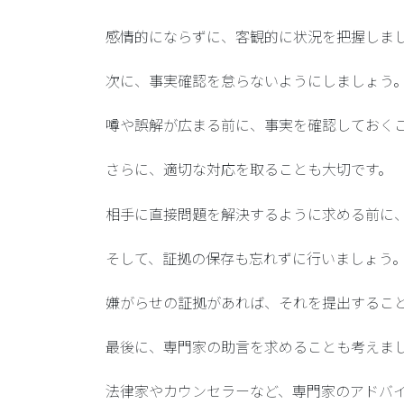
感情的にならずに、客観的に状況を把握しま
次に、
事実確認
を怠らないようにしましょう
噂や誤解が広まる前に、事実を確認しておく
さらに、
適切な対応
を取ることも大切です。
相手に直接問題を解決するように求める前に
そして、
証拠の保存
も忘れずに行いましょう
嫌がらせの証拠があれば、それを提出するこ
最後に、
専門家の助言
を求めることも考えま
法律家やカウンセラーなど、専門家のアドバ