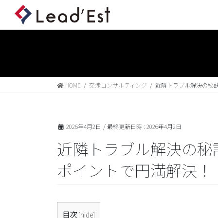
HOME
交渉コンサルティング
近隣トラブル解決の秘訣
2026年4月2日
/ 最終更新日時 :
2026年4月2日
近隣トラブル解決の秘訣
ポイントで円満解決！
目次
[
hide
]