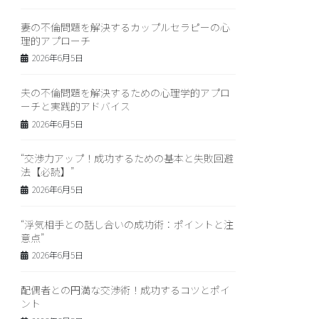
妻の不倫問題を解決するカップルセラピーの心
理的アプローチ
2026年6月5日
夫の不倫問題を解決するための心理学的アプロ
ーチと実践的アドバイス
2026年6月5日
“交渉力アップ！成功するための基本と失敗回避
法【必読】”
2026年6月5日
“浮気相手との話し合いの成功術：ポイントと注
意点”
2026年6月5日
配偶者との円満な交渉術！成功するコツとポイ
ント