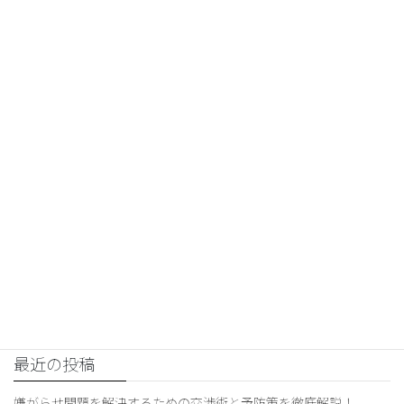
交渉コンサルティング
前の記事
職場での嫌がらせを防ぐ！上司
や人事部に相談するタイミング
は？
2026年3月22日
交渉コンサルティング
次の記事
交渉術の基本から実践的な方法
まで！交渉力を高めるための失
敗回避法も解説
2026年3月23日
最近の投稿
嫌がらせ問題を解決するための交渉術と予防策を徹底解説！